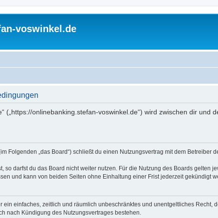
fan-voswinkel.de
bedingungen
e“ („https://onlinebanking.stefan-voswinkel.de“) wird zwischen dir und
 (im Folgenden „das Board“) schließt du einen Nutzungsvertrag mit dem Betreiber de
 so darfst du das Board nicht weiter nutzen. Für die Nutzung des Boards gelten jew
sen und kann von beiden Seiten ohne Einhaltung einer Frist jederzeit gekündigt w
ber ein einfaches, zeitlich und räumlich unbeschränktes und unentgeltliches Recht
auch nach Kündigung des Nutzungsvertrages bestehen.