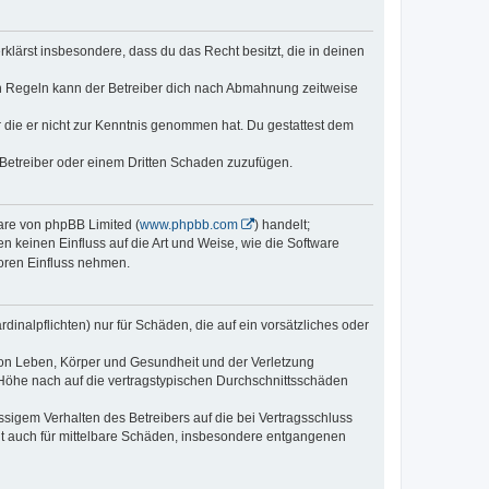
erklärst insbesondere, dass du das Recht besitzt, die in deinen
n Regeln kann der Betreiber dich nach Abmahnung zeitweise
er die er nicht zur Kenntnis genommen hat. Du gestattest dem
 Betreiber oder einem Dritten Schaden zuzufügen.
ware von phpBB Limited (
www.phpbb.com
) handelt;
n keinen Einfluss auf die Art und Weise, wie die Software
oren Einfluss nehmen.
inalpflichten) nur für Schäden, die auf ein vorsätzliches oder
von Leben, Körper und Gesundheit und der Verletzung
r Höhe nach auf die vertragstypischen Durchschnittsschäden
sigem Verhalten des Betreibers auf die bei Vertragsschluss
lt auch für mittelbare Schäden, insbesondere entgangenen