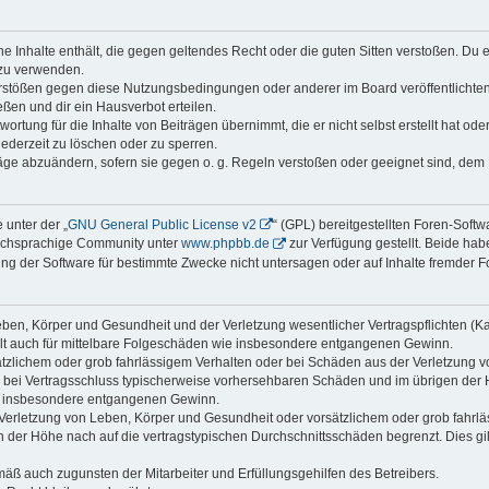
ine Inhalte enthält, die gegen geltendes Recht oder die guten Sitten verstoßen. Du 
 zu verwenden.
erstößen gegen diese Nutzungsbedingungen oder anderer im Board veröffentlichte
ßen und dir ein Hausverbot erteilen.
ortung für die Inhalte von Beiträgen übernimmt, die er nicht selbst erstellt hat od
jederzeit zu löschen oder zu sperren.
räge abzuändern, sofern sie gegen o. g. Regeln verstoßen oder geeignet sind, dem
 unter der „
GNU General Public License v2
“ (GPL) bereitgestellten Foren-Soft
tschsprachige Community unter
www.phpbb.de
zur Verfügung gestellt. Beide habe
g der Software für bestimmte Zwecke nicht untersagen oder auf Inhalte fremder F
ben, Körper und Gesundheit und der Verletzung wesentlicher Vertragspflichten (Kard
gilt auch für mittelbare Folgeschäden wie insbesondere entgangenen Gewinn.
ätzlichem oder grob fahrlässigem Verhalten oder bei Schäden aus der Verletzung 
 die bei Vertragsschluss typischerweise vorhersehbaren Schäden und im übrigen de
wie insbesondere entgangenen Gewinn.
erletzung von Leben, Körper und Gesundheit oder vorsätzlichem oder grob fahrläs
der Höhe nach auf die vertragstypischen Durchschnittsschäden begrenzt. Dies gi
mäß auch zugunsten der Mitarbeiter und Erfüllungsgehilfen des Betreibers.