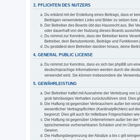
3. PFLICHTEN DES NUTZERS
Du erklärst mit der Erstellung eines Beitrags, dass er ke
Beiträgen verwendeten Links und Bilder zu setzen bzw.
Der Betreiber des Boards übt das Hausrecht aus. Bei V
oder dauerhaft von der Nutzung dieses Boards ausschlie
Du nimmst zur Kenntnis, dass der Betreiber keine Verantw
Betreiber, dein Benutzerkonto, Beiträge und Funktionen 
Du gestattest dem Betreiber darüber hinaus, deine Beit
4. GENERAL PUBLIC LICENSE
Du nimmst zur Kenntnis, dass es sich bei phpBB um eine
deutschsprachige Informationen werden durch die deu
verwendet wird. Sie können insbesondere die Verwendun
5. GEWÄHRLEISTUNG
Der Betreiber haftet mit Ausnahme der Verletzung von Le
grob fahrlässiges Verhalten zurückzuführen sind. Dies 
Die Haftung ist gegenüber Verbrauchern außer bei vors
wesentlicher Vertragspflichten (Kardinalpflichten) auf
begrenzt. Dies gilt auch für mittelbare Folgeschäden 
Die Haftung ist gegenüber Unternehmern außer bei der V
typischerweise vorhersehbaren Schäden und im Übrigen 
Gewinn.
Die Haftungsbegrenzung der Absätze a bis c gilt sinnge