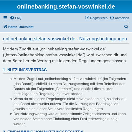
onlinebanking.stefan-voswinkel.de
FAQ
Registrieren
Anmelden
S
Foren-Übersicht
u
onlinebanking.stefan-voswinkel.de - Nutzungsbedingungen
c
h
Mit dem Zugriff auf „onlinebanking.stefan-voswinkel.de“
(„https://onlinebanking.stefan-voswinkel.de“) wird zwischen dir und
e
dem Betreiber ein Vertrag mit folgenden Regelungen geschlossen:
1. NUTZUNGSVERTRAG
Mit dem Zugriff auf „onlinebanking.stefan-voswinkel.de“ (im Folgenden
„das Board“) schließt du einen Nutzungsvertrag mit dem Betreiber des
Boards ab (im Folgenden „Betreiber“) und erklärst dich mit den
nachfolgenden Regelungen einverstanden.
Wenn du mit diesen Regelungen nicht einverstanden bist, so darfst du
das Board nicht weiter nutzen. Für die Nutzung des Boards gelten
jeweils die an dieser Stelle veröffentlichten Regelungen.
Der Nutzungsvertrag wird auf unbestimmte Zeit geschlossen und kann
von beiden Seiten ohne Einhaltung einer Frist jederzeit gekündigt
werden.