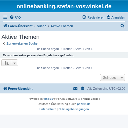
onlinebanking.stefan-voswinkel.de
FAQ
Registrieren
Anmelden
S
Foren-Übersicht
Suche
Aktive Themen
u
Aktive Themen
c
Zur erweiterten Suche
h
Die Suche ergab 0 Treffer • Seite
1
von
1
e
Es wurden keine passenden Ergebnisse gefunden.
Die Suche ergab 0 Treffer • Seite
1
von
1
Gehe zu
Foren-Übersicht
Alle Zeiten sind
UTC+02:00
Powered by
phpBB
® Forum Software © phpBB Limited
Deutsche Übersetzung durch
phpBB.de
Datenschutz
|
Nutzungsbedingungen