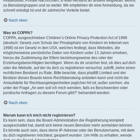
Avatarbilder, Private Nachrichten, E-Mail-Versand an andere Mitglieder, Beitritt
zu Benutzergruppen und so weiter. Wir empfehlen dir eine Anmeldung, da sie
schnell erledigt ist und dir zahlreiche Vorteile bietet.
Nach oben
Was ist COPPA?
COPPA, ausgeschrieben Children’s Online Privacy Protection Act of 1998
(deutsch: Gesetz zum Schutz der Privatsphäre von Kindern im Internet von
1998) ist ein Gesetz in den USA, welches festlegt, dass Websites, die
möglicherweise persönliche Daten von Kindern unter 13 Jahren erheben,
hierzu die Zustimmung der Eltern beziehungsweise des oder der
Erziehungsberechtigten benötigen. Wenn du dir unsicher bist, ob dies auf dich
oder die Website, auf der du dich zu registrieren versuchst, zutrifft, ziehe einen
rechtlichen Beistand zu Rate. Bitte beachte, dass phpBB Limited und der
Besitzer dieses Boards keine Rechtsberatung anbieten kann und nicht die
Anlaufstelle für Rechtsangelegenheiten jeglicher Art ist; außer solchen, die
unter der Frage „An wen soll ich mich wenden, falls es Beschwerden oder
juristische Anfragen zu diesem Forum gibt?“ behandelt werden.
Nach oben
Warum kann ich mich nicht registrieren?
Es kann sein, dass die Board-Administration die Registrierung komplett
ausgeschaltet hat, damit sich keine neuen Benutzer mehr anmelden können.
Es könnte auch sein, dass deine IP-Adresse oder der Benutzername, mit dem
du dich registrieren möchtest, gesperrt wurden. Um Hilfe zu erhalten, wende