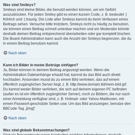
Was sind Smileys?
Smileys sind kleine Bilder, die benutzt werden können, um ein Gefühl
auszudrücken. Für jeden Smiley gibt es einen kurzen Code, z. B. bedeutet :)
fröhlich und :( traurig. Die Liste aller Smileys kannst du beim Verfassen eines
Beitrags sehen. Versuche bitte trotzdem, Smileys nicht zu häufig zu benutzen,
sie können einen Beitrag schnell unlesbar machen und ein Moderator könnte
deshalb deinen Beitrag entsprechend überarbeiten oder gar komplett löschen.
Die Board-Administration kann auch die Anzahl der Smileys begrenzen, die du
in einem Beitrag benutzen kannst.
Nach oben
Kann ich Bilder in meine Beiträge einfügen?
Ja, Bilder können in deinem Beitrag angezeigt werden. Wenn die
Administration Dateianhänge erlaubt hat, kannst du das Bild auch direkt
hochladen. Ansonsten musst du zu einem Bild verlinken, das auf einem
öffentlich zugänglichen Server liegt, z. B. http://www.domain.tld/mein-bild.gif.
Du kannst weder Bilder verlinken, die sich auf deinem eigenen PC befinden
(außer es ist ein öffentlich zugänglicher Server), noch zu Bildern, die nur nach
einer Anmeldung verfügbar sind, z. B. Hotmail- oder Yahoo-Mailboxen, mit
einem Passwort geschützte Seiten usw. Um das Bild anzuzeigen, benutze den
BBCode-Tag „[img]“.
Nach oben
Was sind globale Bekanntmachungen?
Globale Bekanntmachungen beinhalten wichtige Informationen, deshalb