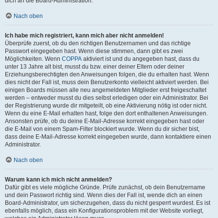
dich an die Board-Administration.
Nach oben
Ich habe mich registriert, kann mich aber nicht anmelden!
Überprüfe zuerst, ob du den richtigen Benutzernamen und das richtige
Passwort eingegeben hast. Wenn diese stimmen, dann gibt es zwei
Möglichkeiten. Wenn
COPPA
aktiviert ist und du angegeben hast, dass du
unter 13 Jahre alt bist, musst du bzw. einer deiner Eltern oder deiner
Erziehungsberechtigten den Anweisungen folgen, die du erhalten hast. Wenn
dies nicht der Fall ist, muss dein Benutzerkonto vielleicht aktiviert werden. Bei
einigen Boards müssen alle neu angemeldeten Mitglieder erst freigeschaltet
werden – entweder musst du dies selbst erledigen oder ein Administrator. Bei
der Registrierung wurde dir mitgeteilt, ob eine Aktivierung nötig ist oder nicht.
Wenn du eine E-Mail erhalten hast, folge den dort enthaltenen Anweisungen.
Ansonsten prüfe, ob du deine E-Mail-Adresse korrekt eingegeben hast oder
die E-Mail von einem Spam-Filter blockiert wurde. Wenn du dir sicher bist,
dass deine E-Mail-Adresse korrekt eingegeben wurde, dann kontaktiere einen
Administrator.
Nach oben
Warum kann ich mich nicht anmelden?
Dafür gibt es viele mögliche Gründe. Prüfe zunächst, ob dein Benutzername
und dein Passwort richtig sind. Wenn dies der Fall ist, wende dich an einen
Board-Administrator, um sicherzugehen, dass du nicht gesperrt wurdest. Es ist
ebenfalls möglich, dass ein Konfigurationsproblem mit der Website vorliegt,