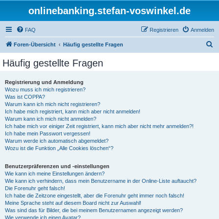
onlinebanking.stefan-voswinkel.de
FAQ
Registrieren
Anmelden
S
Foren-Übersicht
Häufig gestellte Fragen
u
Häufig gestellte Fragen
c
h
Registrierung und Anmeldung
Wozu muss ich mich registrieren?
e
Was ist COPPA?
Warum kann ich mich nicht registrieren?
Ich habe mich registriert, kann mich aber nicht anmelden!
Warum kann ich mich nicht anmelden?
Ich habe mich vor einiger Zeit registriert, kann mich aber nicht mehr anmelden?!
Ich habe mein Passwort vergessen!
Warum werde ich automatisch abgemeldet?
Wozu ist die Funktion „Alle Cookies löschen“?
Benutzerpräferenzen und -einstellungen
Wie kann ich meine Einstellungen ändern?
Wie kann ich verhindern, dass mein Benutzername in der Online-Liste auftaucht?
Die Forenuhr geht falsch!
Ich habe die Zeitzone eingestellt, aber die Forenuhr geht immer noch falsch!
Meine Sprache steht auf diesem Board nicht zur Auswahl!
Was sind das für Bilder, die bei meinem Benutzernamen angezeigt werden?
Wie verwende ich einen Avatar?