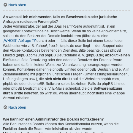
Nach oben
An wen soll ich mich wenden, falls es Beschwerden oder juristische
Anfragen zu diesem Forum gibt?
Jeder Administrator, der auf der „Das Team“-Seite aufgeführt ist, ist ein
geeigneter Kontakt für deine Beschwerde. Wenn du so keine Antwort erhältst,
solltest du den Besitzer der Domain kontaktieren (führe dazu eine
„WHOIS“-Abfrage
durch) oder — falls diese Seite bei einem kostenlosen
Webhoster wie z. B. Yahoo!, free.fr, funpic.de usw. liegt — den Support oder
den Abuse-Kontakt des betreffenden Dienstes. Bitte beachte, dass phpBB
Limited (phpBB.com) und phpBB Deutschland e. V. (phpBB.de)
absolut keinen
Einfluss
auf die Benutzung oder den oder die Benutzer der Forensoftware
haben und dafür in keiner Weise zur Verantwortung herangezogen werden
können. Kontaktiere daher nie phpBB Limited oder phpBB Deutschland e. V. in
Zusammenhang mit jeglichen juristischen Fragen (Unterlassungserklärungen,
Haftungsfragen usw.), die
sich nicht direkt
auf die Websiten phpbb.com,
phpbb.de oder die phpBB-Software selbst beziehen. Falls du phpBB Limited
oder phpBB Deutschland e. V. E-Mails schreibst, die die
Softwarenutzung
durch Dritte
betreffen, so wirst du, wenn überhaupt, höchstens eine knappe
Antwort erhalten.
Nach oben
Wie kann ich einen Administrator des Boards kontaktieren?
Alle Benutzer des Boards können das Kontaktformular nutzen, wenn die
Funktion durch die Board-Administration aktiviert wurde.